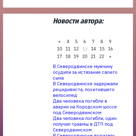
Новости автора:
«
4
5
6
7
8
9
10
11
12
14
15
16
13
17
18
19
20
21
22
»
В Северодвинске мужчину
осудили за истязание своего
сына
В Северодвинске задержали
рецидивиста, похитившего
велосипед
Два человека погибли в
аварии на Кородском шоссе
под Северодвинском
Два человека погибли, один
получил травмы в ДТП под
Северодвинском
В Северодвинске водитель