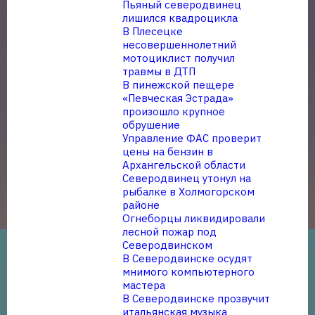
Пьяный северодвинец
лишился квадроцикла
В Плесецке
несовершеннолетний
мотоциклист получил
травмы в ДТП
В пинежской пещере
«Певческая Эстрада»
произошло крупное
обрушение
Управление ФАС проверит
цены на бензин в
Архангельской области
Северодвинец утонул на
рыбалке в Холмогорском
районе
Огнеборцы ликвидировали
лесной пожар под
Северодвинском
В Северодвинске осудят
мнимого компьютерного
мастера
В Северодвинске прозвучит
итальянская музыка