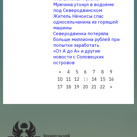
Мужчина утонул в водоёме
под Северодвинском
Житель Нёноксы спас
односельчанина из горящей
машины
Северодвинка потеряла
больше миллиона рублей при
попытке заработать
«От А до А» и другие
новости с Соловецких
островов
«
4
5
6
7
8
9
10
11
12
14
15
16
13
17
18
19
20
21
22
»