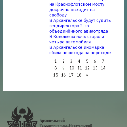
на Краснофлотском мосту
досрочно выходит на
свободу
В Архангельске будут судить
гендиректора 2-го
объединённого авиаотряда
В Коноше за ночь сгорели
четыре автомобиля
В Архангельске иномарка
сбила пешехода на переходе
1
2
3
4
5
6
7
8
10
11
12
13
14
9
15
16
17
18
»