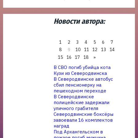
Новости автора:
1
2
3
4
5
6
7
8
10
11
12
13
14
9
15
16
17
18
»
В СВО погиб убийца кота
Кузи из Северодвинска
В Северодвинске автобус
сбил пенсионерку на
пешеходном переходе
В Северодвинске
полицейские задержали
уличного грабителя
Северодвинские боксёры
завоевали 16 комплектов
наград
Под Архангельском в
пожаре погиб мужчина