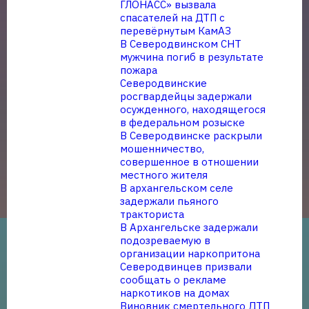
ГЛОНАСС» вызвала
спасателей на ДТП с
перевёрнутым КамАЗ
В Северодвинском СНТ
мужчина погиб в результате
пожара
Северодвинские
росгвардейцы задержали
осужденного, находящегося
в федеральном розыске
В Северодвинске раскрыли
мошенничество,
совершенное в отношении
местного жителя
В архангельском селе
задержали пьяного
тракториста
В Архангельске задержали
подозреваемую в
организации наркопритона
Северодвинцев призвали
сообщать о рекламе
наркотиков на домах
Виновник смертельного ДТП