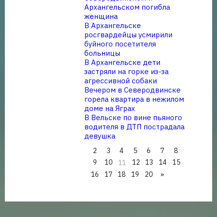
Архангельском погибла
женщина
В Архангельске
росгвардейцы усмирили
буйного посетителя
больницы
В Архангельске дети
застряли на горке из-за
агрессивной собаки
Вечером в Северодвинске
горела квартира в нежилом
доме на Яграх
В Вельске по вине пьяного
водителя в ДТП пострадала
девушка
2
3
4
5
6
7
8
9
10
12
13
14
15
11
16
17
18
19
20
»