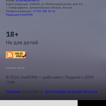
e-mail:
ya.atic@yandex.ru
Адрес редакции: 164500, ул. Железнодорожная, дом 1А,
г. Северодвинск, Архангельская область, Россия
Телефон редакции:
+7 921 481 82 62
Редакция КлубСМИ
18+
Не для детей
© 2026 КлубСМИ — работаем с Людьми с 2009
года.
Галерея
КлубСМИ от
фотографа Алексея Ильина
.
Актуальные темы