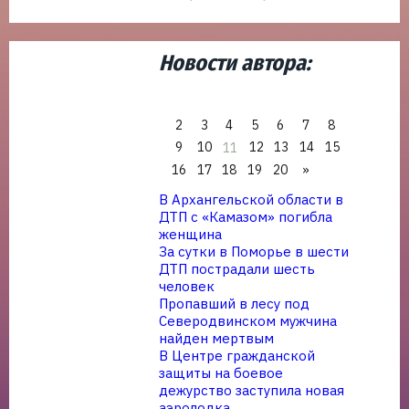
Новости автора:
2
3
4
5
6
7
8
9
10
12
13
14
15
11
16
17
18
19
20
»
В Архангельской области в
ДТП с «Камазом» погибла
женщина
За сутки в Поморье в шести
ДТП пострадали шесть
человек
Пропавший в лесу под
Северодвинском мужчина
найден мертвым
В Центре гражданской
защиты на боевое
дежурство заступила новая
аэролодка