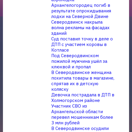
Архангелогородец погиб в
результате опрокидывания
лодки на Северной Двине
Северодвинск накрыла
волна рекламы на фасадах
зданий
Суд поставил точку в деле о
ДТП с участием коровы в
Котласе
Под Северодвинском
пожилой мужчина ушёл за
клюквой и пропал
В Северодвинске женщина
похитила товары в магазине,
спрятав их в детскую
коляску
Девочка пострадала в ДТП в
Холмогорском районе
Участник СВО из
Архангельской области
перевел мошенникам более
3 млн рублей
В Северодвинске осудили