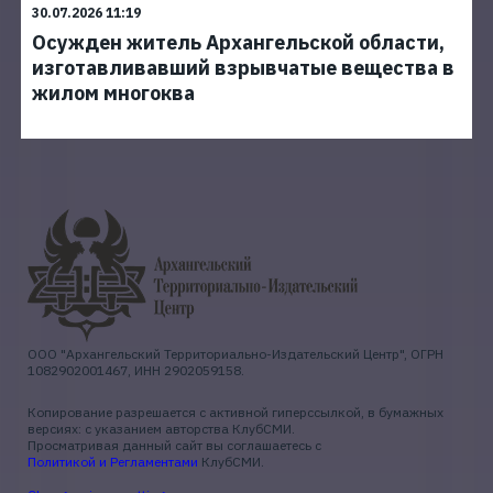
30.07.2026 11:19
Осужден житель Архангельской области,
изготавливавший взрывчатые вещества в
жилом многоква
ООО "Архангельский Территориально-Издательский Центр", ОГРН
1082902001467, ИНН 2902059158.
Копирование разрешается с активной гиперссылкой, в бумажных
версиях: с указанием авторства КлубСМИ.
Просматривая данный сайт вы соглашаетесь с
Политикой и Регламентами
КлубСМИ.