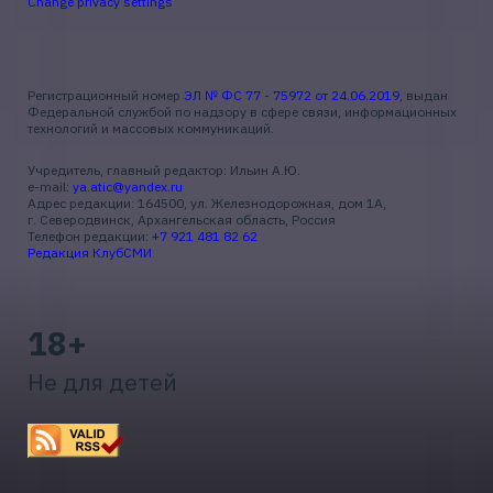
Change privacy settings
Регистрационный номер
ЭЛ № ФС 77 - 75972 от 24.06.2019
, выдан
Федеральной службой по надзору в сфере связи, информационных
технологий и массовых коммуникаций.
Учредитель, главный редактор: Ильин А.Ю.
e-mail:
ya.atic@yandex.ru
Адрес редакции: 164500, ул. Железнодорожная, дом 1А,
г. Северодвинск, Архангельская область, Россия
Телефон редакции:
+7 921 481 82 62
Редакция КлубСМИ
18+
Не для детей