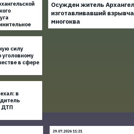
рхангельской
Осужден житель Архангел
кого
изготавливавший взрывча
уга
многоква
инительное
ную силу
о уголовному
честве в сфере
ехал: в
одитель
а ДТП
29.07.2026 11:21