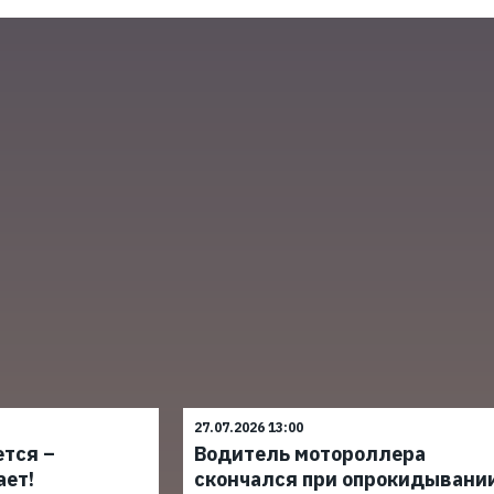
27.07.2026 13:00
ется –
Водитель мотороллера
ает!
скончался при опрокидывани