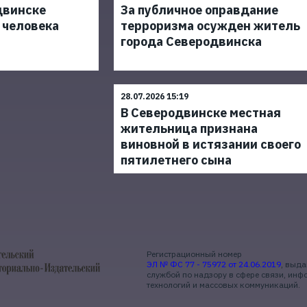
двинске
За публичное оправдание
 человека
терроризма осужден житель
города Северодвинска
28.07.2026 15:19
В Северодвинске местная
жительница признана
виновной в истязании своего
пятилетнего сына
Регистрационный номер
ЭЛ № ФС 77 - 75972 от 24.06.2019
, выд
службой по надзору в сфере связи, ин
технологий и массовых коммуникаций.