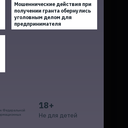
Мошеннические действия при
получении гранта обернулись
уголовным делом для
предпринимателя
18+
ан Федеральной
Не для детей
формационных