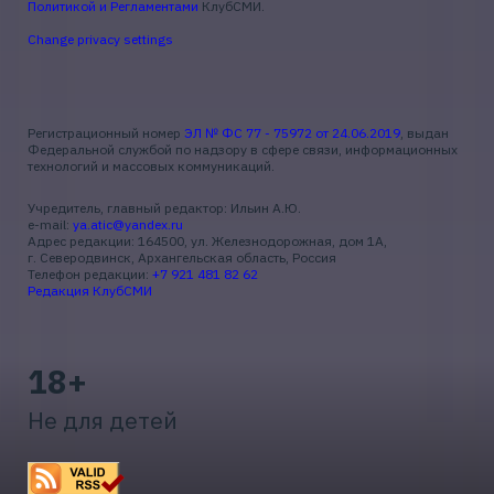
Политикой и Регламентами
КлубСМИ.
Change privacy settings
Регистрационный номер
ЭЛ № ФС 77 - 75972 от 24.06.2019
, выдан
Федеральной службой по надзору в сфере связи, информационных
технологий и массовых коммуникаций.
Учредитель, главный редактор: Ильин А.Ю.
e-mail:
ya.atic@yandex.ru
Адрес редакции: 164500, ул. Железнодорожная, дом 1А,
г. Северодвинск, Архангельская область, Россия
Телефон редакции:
+7 921 481 82 62
Редакция КлубСМИ
18+
Не для детей