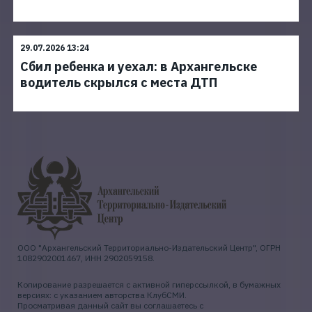
29.07.2026 13:24
Сбил ребенка и уехал: в Архангельске
водитель скрылся с места ДТП
ООО "Архангельский Территориально-Издательский Центр", ОГРН
1082902001467, ИНН 2902059158.
Копирование разрешается с активной гиперссылкой, в бумажных
версиях: с указанием авторства КлубСМИ.
Просматривая данный сайт вы соглашаетесь с