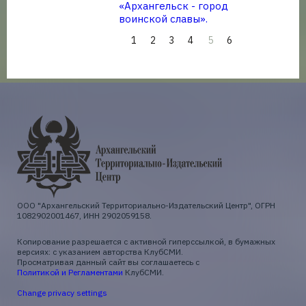
«Архангельск - город
воинской славы».
1
2
3
4
6
5
ООО "Архангельский Территориально-Издательский Центр", ОГРН
1082902001467, ИНН 2902059158.
Копирование разрешается с активной гиперссылкой, в бумажных
версиях: с указанием авторства КлубСМИ.
Просматривая данный сайт вы соглашаетесь с
Политикой и Регламентами
КлубСМИ.
Change privacy settings