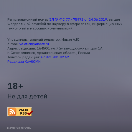
Регистрационный номер
ЭЛ № ФС 77 - 75972 от 24.06.2019
, выдан
Федеральной службой по надзору в сфере связи, информационных
технологий и массовых коммуникаций.
Учредитель, главный редактор: Ильин А.Ю.
e-mail:
ya.atic@yandex.ru
Адрес редакции: 164500, ул. Железнодорожная, дом 1А,
г. Северодвинск, Архангельская область, Россия
Телефон редакции:
+7 921 481 82 62
Редакция КлубСМИ
18+
Не для детей