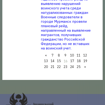
выявлению нарушений
воинского учета среди
натурализованных граждан
Военные следователи в
городе Мурманск провели
плановый рейд,
направленный на выявление
мигрантов, получивших
гражданство Российской
Федерации, но не вставших
на воинский учет.
«
7
8
9
10
11
12
13
14
15
17
18
19
16
20
21
22
23
24
25
»