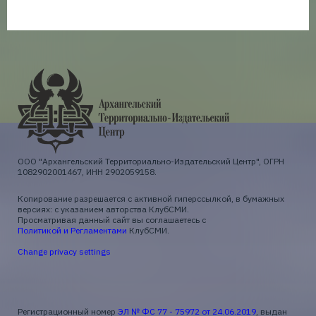
ООО "Архангельский Территориально-Издательский Центр", ОГРН
1082902001467, ИНН 2902059158.
Копирование разрешается с активной гиперссылкой, в бумажных
версиях: с указанием авторства КлубСМИ.
Просматривая данный сайт вы соглашаетесь с
Политикой и Регламентами
КлубСМИ.
Change privacy settings
Регистрационный номер
ЭЛ № ФС 77 - 75972 от 24.06.2019
, выдан