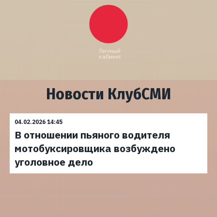
Личный
кабинет
Новости КлубСМИ
04.02.2026 14:45
В отношении пьяного водителя
мотобуксировщика возбуждено
уголовное дело