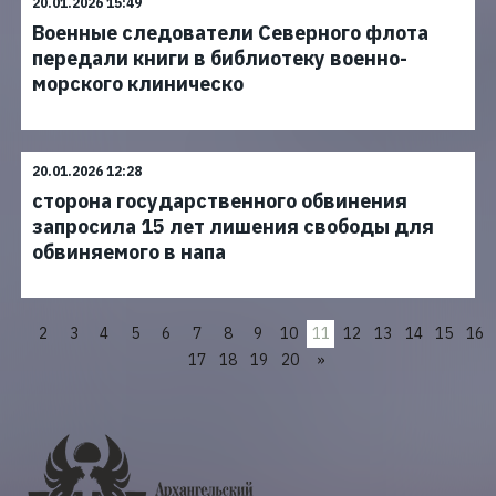
20.01.2026 15:49
Военные следователи Северного флота
передали книги в библиотеку военно-
морского клиническо
20.01.2026 12:28
сторона государственного обвинения
запросила 15 лет лишения свободы для
обвиняемого в напа
2
3
4
5
6
7
8
9
10
12
13
14
15
16
11
17
18
19
20
»