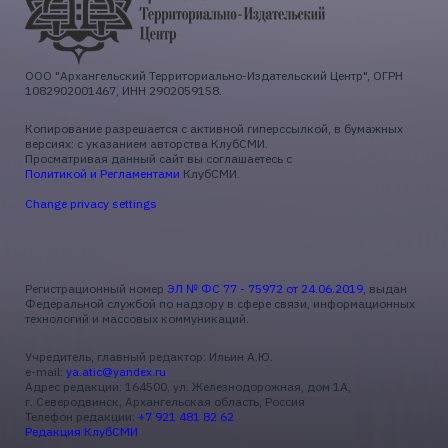
ООО "Архангельский Территориально-Издательский Центр", ОГРН
1082902001467, ИНН 2902059158.
Копирование разрешается с активной гиперссылкой, в бумажных
версиях: с указанием авторства КлубСМИ.
Просматривая данный сайт вы соглашаетесь с
Политикой и Регламентами
КлубСМИ.
Change privacy settings
Регистрационный номер
ЭЛ № ФС 77 - 75972 от 24.06.2019
, выдан
Федеральной службой по надзору в сфере связи, информационных
технологий и массовых коммуникаций.
Учредитель, главный редактор: Ильин А.Ю.
e-mail:
ya.atic@yandex.ru
Адрес редакции: 164500, ул. Железнодорожная, дом 1А,
г. Северодвинск, Архангельская область, Россия
Телефон редакции:
+7 921 481 82 62
Редакция КлубСМИ