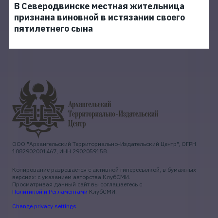
В Северодвинске местная жительница
признана виновной в истязании своего
пятилетнего сына
ООО "Архангельский Территориально-Издательский Центр", ОГРН
1082902001467, ИНН 2902059158.
Копирование разрешается с активной гиперссылкой, в бумажных
версиях: с указанием авторства КлубСМИ.
Просматривая данный сайт вы соглашаетесь с
Политикой и Регламентами
КлубСМИ.
Change privacy settings