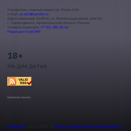
Учредитель, главный редактор: Ильин А.Ю.
e-mail:
ya.atic@yandex.ru
Адрес редакции: 164500, ул. Железнодорожная, дом 1А,
г. Северодвинск, Архангельская область, Россия
Телефон редакции:
+7 921 481 82 62
Редакция КлубСМИ
18+
Не для детей
© 2026 КлубСМИ — работаем с Людьми с 2009
года.
Галерея
КлубСМИ от
фотографа Алексея Ильина
.