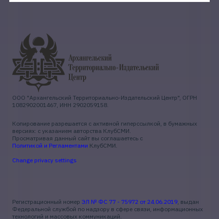
ООО "Архангельский Территориально-Издательский Центр", ОГРН
1082902001467, ИНН 2902059158.
Копирование разрешается с активной гиперссылкой, в бумажных
версиях: с указанием авторства КлубСМИ.
Просматривая данный сайт вы соглашаетесь с
Политикой и Регламентами
КлубСМИ.
Change privacy settings
Регистрационный номер
ЭЛ № ФС 77 - 75972 от 24.06.2019
, выдан
Федеральной службой по надзору в сфере связи, информационных
технологий и массовых коммуникаций.