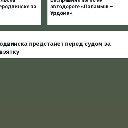
еродвинске за
автодороге «Паламыш –
Урдома»
одвинска предстанет перед судом за
взятку