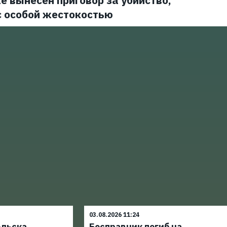
е вынесен приговор за убийство,
с особой жестокостью
03.08.2026 11:24
ельска
Бесправник погиб на