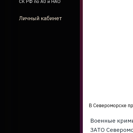
СК РФ по А0 и НАО
Личный кабинет
В Североморске пр
Военные крими
ЗАТО Северомо