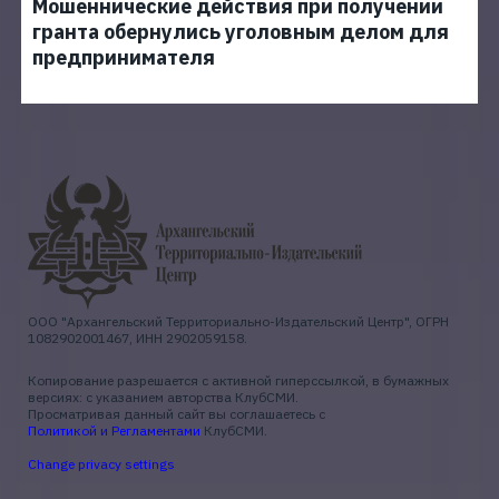
Мошеннические действия при получении
гранта обернулись уголовным делом для
предпринимателя
ООО "Архангельский Территориально-Издательский Центр", ОГРН
1082902001467, ИНН 2902059158.
Копирование разрешается с активной гиперссылкой, в бумажных
версиях: с указанием авторства КлубСМИ.
Просматривая данный сайт вы соглашаетесь с
Политикой и Регламентами
КлубСМИ.
Change privacy settings