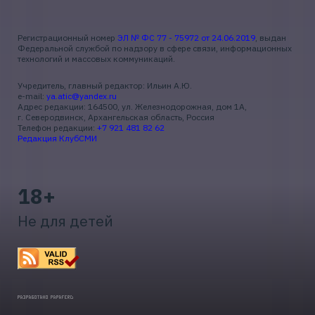
Регистрационный номер
ЭЛ № ФС 77 - 75972 от 24.06.2019
, выдан
Федеральной службой по надзору в сфере связи, информационных
технологий и массовых коммуникаций.
Учредитель, главный редактор: Ильин А.Ю.
e-mail:
ya.atic@yandex.ru
Адрес редакции: 164500, ул. Железнодорожная, дом 1А,
г. Северодвинск, Архангельская область, Россия
Телефон редакции:
+7 921 481 82 62
Редакция КлубСМИ
18+
Не для детей