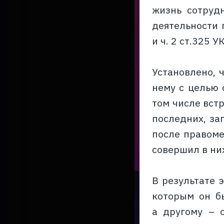
жизнь сотруд
деятельности 
и ч. 2 ст.325 
Установлено, ч
нему с целью 
том числе вст
последних, за
после правом
совершил в ни
В результате 
которым он б
а другому – 