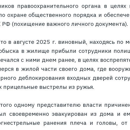
ников правоохранительного органа в целях
по охране общественного порядка и обеспеч
УК РФ (похищение важного личного документа).
то в августе 2025 г. виновный, находясь по м
обыска в жилище прибыли сотрудники полици
речался с ними днем ранее, в целях воспрепя
перся в жилой части своего дома, где вооруж
ерного деблокирования входных дверей сот
х прицельные выстрелы из ружья.
этого одному представителю власти причинен
ыл своевременно эвакуирован из дома и ем
огнестрельные ранения плеча и головы, от