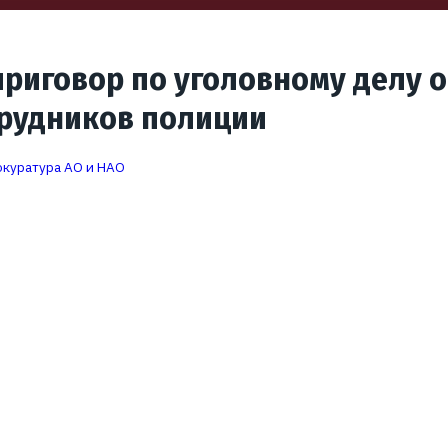
риговор по уголовному делу о
трудников полиции
куратура АО и НАО