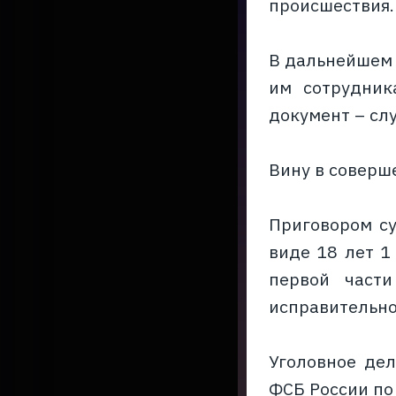
происшествия.
В дальнейшем 
им сотрудник
документ – сл
Вину в соверш
Приговором су
виде 18 лет 1
первой част
исправительно
Уголовное де
ФСБ России по