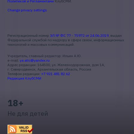
Политикой и Регламентами
КлубСМИ.
Change privacy settings
Регистрационный номер
ЭЛ № ФС 77 - 75972 от 24.06.2019
, выдан
Федеральной службой по надзору в сфере связи, информационных
технологий и массовых коммуникаций.
Учредитель, главный редактор: Ильин А.Ю.
e-mail:
ya.atic@yandex.ru
Адрес редакции: 164500, ул. Железнодорожная, дом 1А,
г. Северодвинск, Архангельская область, Россия
Телефон редакции:
+7 921 481 82 62
Редакция КлубСМИ
18+
Не для детей