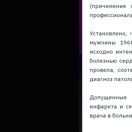
(причинение 
профессиональ
Установлено, 
мужчины 1968
исходно интен
болезнью сер
провела, соот
диагноз патол
Допущенные 
инфаркта и с
врача в боль