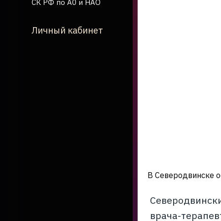
СК РФ по А0 и НАО
Личный кабинет
В Северодвинске о
Северодвински
врача-терапе