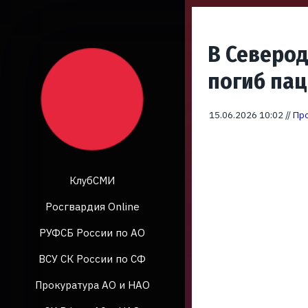
В Северод
погиб па
15.06.2026 10:02 //
Про
КлубСМИ
Росгвардия Online
РУФСБ России по АО
ВСУ СК России по СФ
Прокуратура АО и НАО