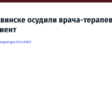
винске осудили врача-терапев
циент
куратура АО и НАО