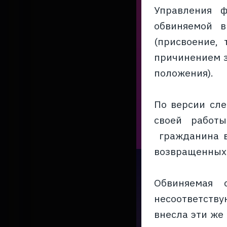
Управления ф
обвиняемой в
(присвоение,
причинением з
положения).
По версии сле
своей работ
гражданина в
возвращенных 
Обвиняемая
несоответств
внесла эти же