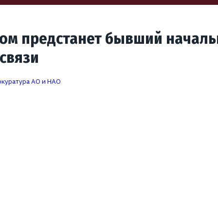
дом предстанет бывший началь
связи
куратура АО и НАО