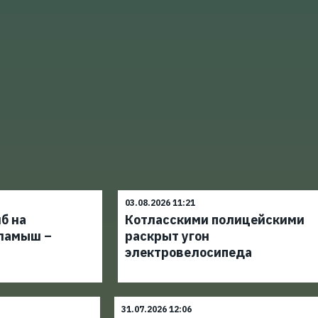
03.08.2026 11:21
б на
Котласскими полицейскими
ламыш –
раскрыт угон
электровелосипеда
31.07.2026 12:06