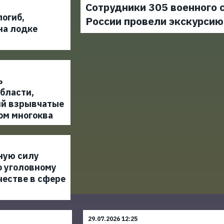
Сотрудники 305 военного 
огиб,
России провели экскурси
на лодке
ь
бласти,
й взрывчатые
ом многоква
ную силу
о уголовному
честве в сфере
29.07.2026 12:25