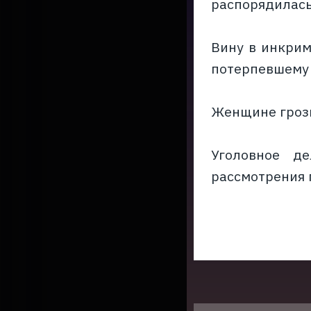
распорядилась
Вину в инкрим
потерпевшему 
Женщине грози
Уголовное д
рассмотрения 