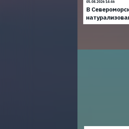
05.08.2026 14:46
В Североморс
натурализова