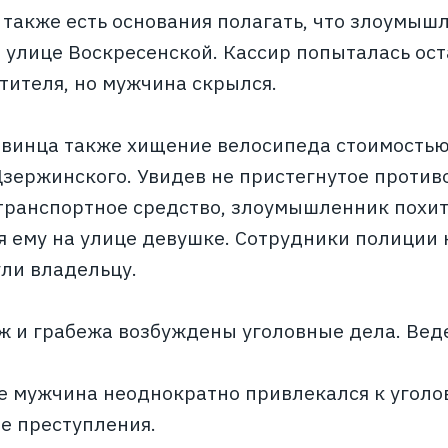
 также есть основания полагать, что злоумыш
а улице Воскресенской. Кассир попыталась ос
тителя, но мужчина скрылся.
двинца также хищение велосипеда стоимостью 
Дзержинского. Увидев не пристегнутое проти
транспортное средство, злоумышленник похити
 ему на улице девушке. Сотрудники полиции
ули владельцу.
ж и грабежа возбуждены уголовные дела. Вед
е мужчина неоднократно привлекался к уголо
е преступления.