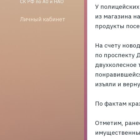
СК РФ по А0 и НАО
У полицейских
из магазина н
Личный кабинет
продукты посе
На счету ново
по проспекту 
двухколесное 
понравившейся
изъяли и верн
По фактам кра
Отметим, ране
имущественны