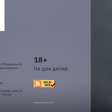
18+
ан Федеральной
Не для детей
формационных
.Ю.
рожная, дом 1А,
, Россия