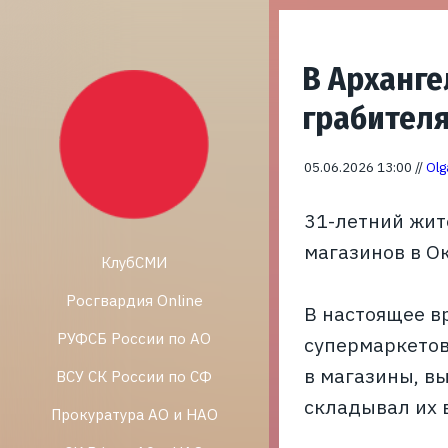
В Арханге
грабител
05.06.2026 13:00 //
Olg
31-летний жит
магазинов в О
КлубСМИ
Росгвардия Online
В настоящее в
РУФСБ России по АО
супермаркетов
в магазины, в
ВСУ СК России по СФ
складывал их в
Прокуратура АО и НАО