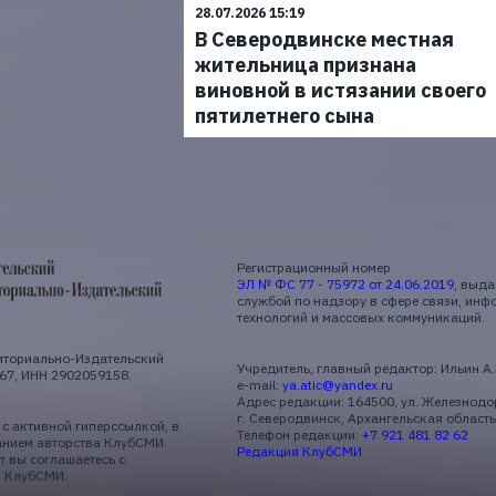
28.07.2026 15:19
В Северодвинске местная
жительница признана
виновной в истязании своего
пятилетнего сына
Регистрационный номер
ЭЛ № ФС 77 - 75972 от 24.06.2019
, выд
службой по надзору в сфере связи, ин
технологий и массовых коммуникаций.
иториально-Издательский
Учредитель, главный редактор: Ильин А
67, ИНН 2902059158.
e-mail:
ya.atic@yandex.ru
Адрес редакции: 164500, ул. Железнодо
г. Северодвинск, Архангельская область
с активной гиперссылкой, в
Телефон редакции:
+7 921 481 82 62
анием авторства КлубСМИ.
Редакция КлубСМИ
 вы соглашаетесь с
и
КлубСМИ.