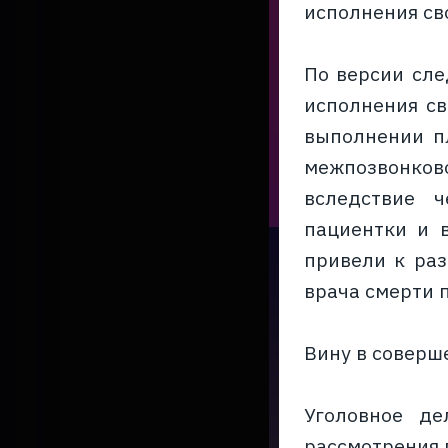
исполнения св
По версии сле
исполнения св
выполнении п
межпозвонково
вследствие 
пациентки и 
привели к раз
врача смерти 
Вину в соверш
Уголовное де
рассмотрения 