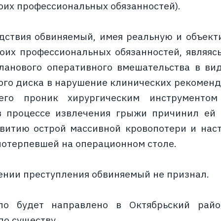
оих профессиональных обязанностей).
дствия обвиняемый, имея реальную и объек
оих профессиональных обязанностей, являя
ланового оперативного вмешательства в ви
го диска в нарушение клинических рекоменд
чего проник хирургическим инструменто
в процессе извлечения грыжи причинил ей 
витию острой массивной кровопотери и нас
потерпевшей на операционном столе.
ении преступления обвиняемый не признал.
ло будет направлено в Октябрьский райо
по существу.