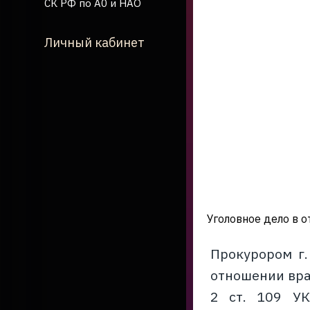
СК РФ по А0 и НАО
Личный кабинет
Уголовное дело в 
Прокурором г.
отношении вра
2 ст. 109 УК