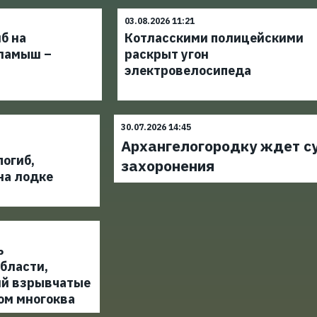
03.08.2026 11:21
б на
Котласскими полицейскими
ламыш –
раскрыт угон
электровелосипеда
30.07.2026 14:45
Архангелогородку ждет су
огиб,
захоронения
на лодке
ь
бласти,
й взрывчатые
ом многоква