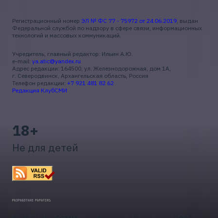
Регистрационный номер
ЭЛ № ФС 77 - 75972 от 24.06.2019
, выдан
Федеральной службой по надзору в сфере связи, информационных
технологий и массовых коммуникаций.
Учредитель, главный редактор: Ильин А.Ю.
e-mail:
ya.atic@yandex.ru
Адрес редакции: 164500, ул. Железнодорожная, дом 1А,
г. Северодвинск, Архангельская область, Россия
Телефон редакции:
+7 921 481 82 62
Редакция КлубСМИ
18+
Не для детей