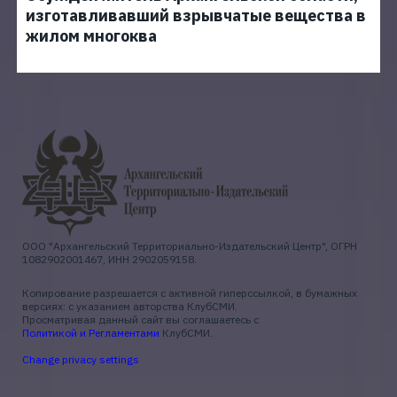
изготавливавший взрывчатые вещества в
жилом многоква
ООО "Архангельский Территориально-Издательский Центр", ОГРН
1082902001467, ИНН 2902059158.
Копирование разрешается с активной гиперссылкой, в бумажных
версиях: с указанием авторства КлубСМИ.
Просматривая данный сайт вы соглашаетесь с
Политикой и Регламентами
КлубСМИ.
Change privacy settings