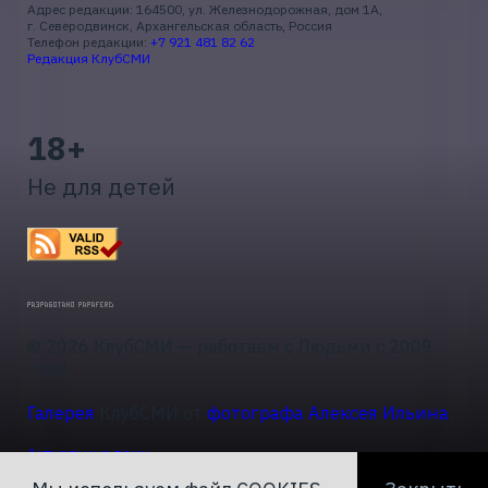
Адрес редакции: 164500, ул. Железнодорожная, дом 1А,
г. Северодвинск, Архангельская область, Россия
Телефон редакции:
+7 921 481 82 62
Редакция КлубСМИ
18+
Не для детей
© 2026 КлубСМИ — работаем с Людьми с 2009
года.
Галерея
КлубСМИ от
фотографа Алексея Ильина
.
Актуальные темы