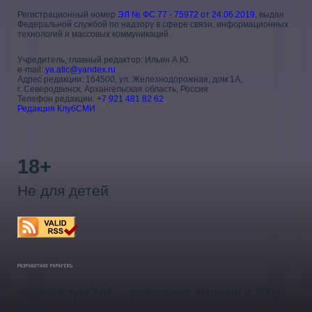
Регистрационный номер
ЭЛ № ФС 77 - 75972 от 24.06.2019
, выдан
Федеральной службой по надзору в сфере связи, информационных
технологий и массовых коммуникаций.
Учредитель, главный редактор: Ильин А.Ю.
e-mail:
ya.atic@yandex.ru
Адрес редакции: 164500, ул. Железнодорожная, дом 1А,
г. Северодвинск, Архангельская область, Россия
Телефон редакции:
+7 921 481 82 62
Редакция КлубСМИ
18+
Не для детей
© 2026 КлубСМИ — работаем с Людьми с 2009
года.