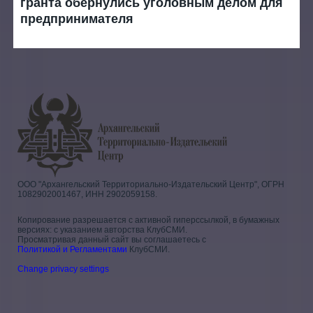
гранта обернулись уголовным делом для
предпринимателя
ООО "Архангельский Территориально-Издательский Центр", ОГРН
1082902001467, ИНН 2902059158.
Копирование разрешается с активной гиперссылкой, в бумажных
версиях: с указанием авторства КлубСМИ.
Просматривая данный сайт вы соглашаетесь с
Политикой и Регламентами
КлубСМИ.
Change privacy settings