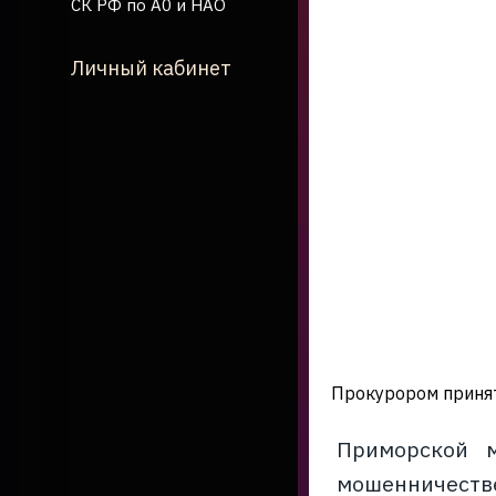
СК РФ по А0 и НАО
Личный кабинет
Прокурором принят
Приморской м
мошенничеств