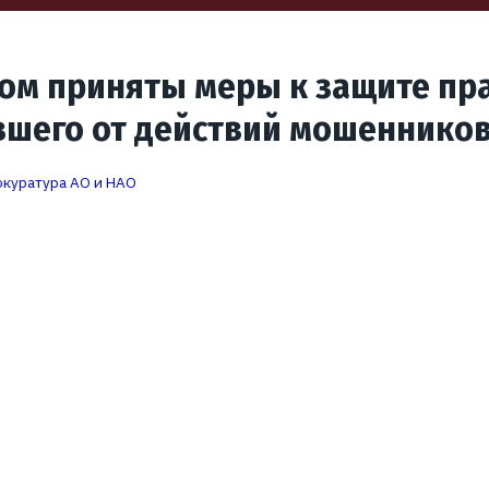
м приняты меры к защите пра
вшего от действий мошеннико
куратура АО и НАО