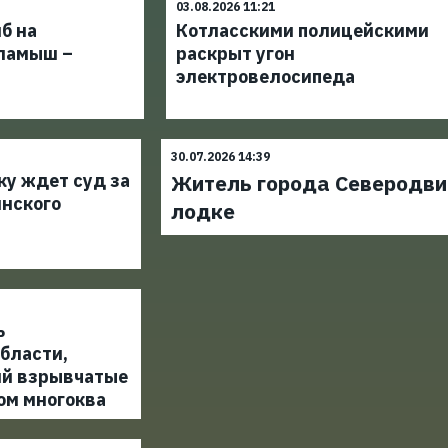
03.08.2026 11:21
б на
Котласскими полицейскими
ламыш –
раскрыт угон
электровелосипеда
30.07.2026 14:39
ку ждет суд за
Житель города Северодвин
инского
лодке
ь
бласти,
й взрывчатые
ом многоква