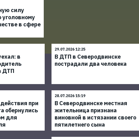
ную силу
о уголовному
честве в сфере
29.07.2026 12:25
уехал: в
В ДТП в Северодвинске
одитель
пострадали два человека
а ДТП
28.07.2026 15:19
действия при
В Северодвинске местная
та обернулись
жительница признана
ом для
виновной в истязании своего
ля
пятилетнего сына