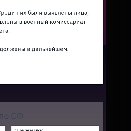
Среди них были выявлены лица,
авлены в военный комиссариат
ета.
одолжены в дальнейшем.
 по СФ
04.08.2026 15:39