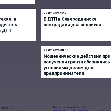
29.07.2026 12:25
уехал: в
В ДТП в Северодвинске
одитель
пострадали два человека
а ДТП
29.07.2026 08:55
Мошеннические действия при
получении гранта обернулись
уголовным делом для
предпринимателя
Регистрационный номер
ЭЛ № ФС 77 - 75972 от 24.06.2019
, выд