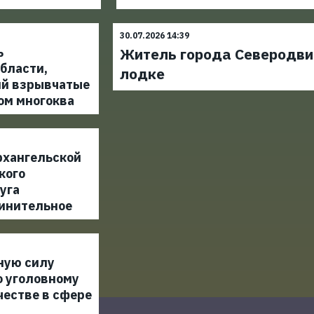
30.07.2026 14:39
ь
Житель города Северодвин
бласти,
лодке
й взрывчатые
ом многоква
рхангельской
кого
уга
инительное
ную силу
о уголовному
честве в сфере