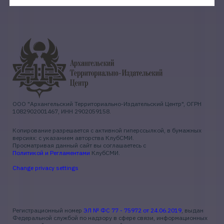
ООО "Архангельский Территориально-Издательский Центр", ОГРН
1082902001467, ИНН 2902059158.
Копирование разрешается с активной гиперссылкой, в бумажных
версиях: с указанием авторства КлубСМИ.
Просматривая данный сайт вы соглашаетесь с
Политикой и Регламентами
КлубСМИ.
Change privacy settings
Регистрационный номер
ЭЛ № ФС 77 - 75972 от 24.06.2019
, выдан
Федеральной службой по надзору в сфере связи, информационных