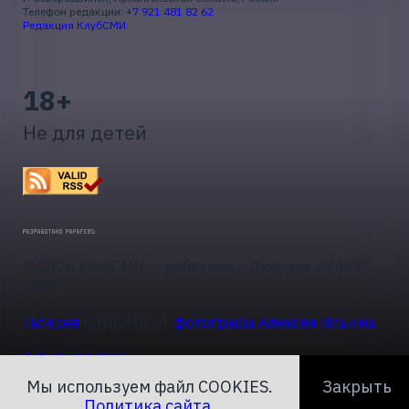
Телефон редакции:
+7 921 481 82 62
Редакция КлубСМИ
18+
Не для детей
© 2026 КлубСМИ — работаем с Людьми с 2009
года.
Галерея
КлубСМИ от
фотографа Алексея Ильина
.
Актуальные темы
Мы используем файл COOKIES.
Закрыть
Политика сайта
.