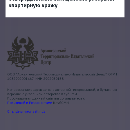
квартирную кражу
ООО "Архангельский Территориально-Издательский Центр", ОГРН
1082902001467, ИНН 2902059158.
Копирование разрешается с активной гиперссылкой, в бумажных
версиях: с указанием авторства КлубСМИ.
Просматривая данный сайт вы соглашаетесь с
Политикой и Регламентами
КлубСМИ.
Change privacy settings