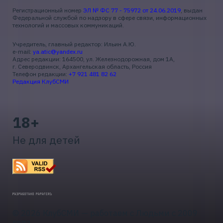
Регистрационный номер
ЭЛ № ФС 77 - 75972 от 24.06.2019
, выдан
Федеральной службой по надзору в сфере связи, информационных
технологий и массовых коммуникаций.
Учредитель, главный редактор: Ильин А.Ю.
e-mail:
ya.atic@yandex.ru
Адрес редакции: 164500, ул. Железнодорожная, дом 1А,
г. Северодвинск, Архангельская область, Россия
Телефон редакции:
+7 921 481 82 62
Редакция КлубСМИ
18+
Не для детей
© 2026 КлубСМИ — работаем с Людьми с 2009
года.