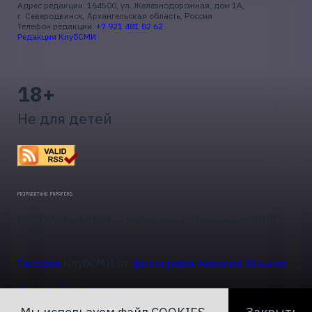
Адрес редакции: 164500, ул. Железнодорожная, дом 1А,
г. Северодвинск, Архангельская область, Россия
Телефон редакции:
+7 921 481 82 62
Редакция КлубСМИ
18+
Не для детей
© 2026 КлубСМИ — работаем с Людьми с 2009
года.
Галерея
КлубСМИ от
фотографа Алексея Ильина
.
Актуальные темы