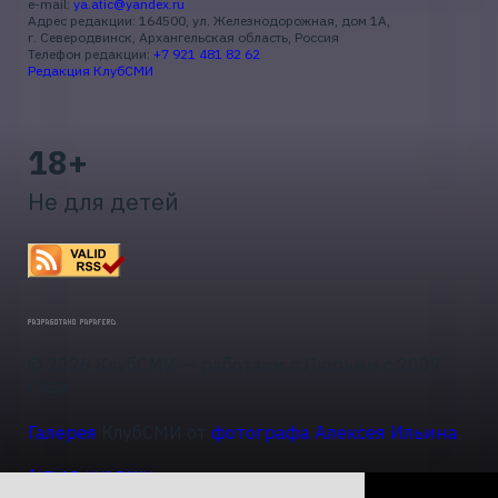
e-mail:
ya.atic@yandex.ru
Адрес редакции: 164500, ул. Железнодорожная, дом 1А,
г. Северодвинск, Архангельская область, Россия
Телефон редакции:
+7 921 481 82 62
Редакция КлубСМИ
18+
Не для детей
© 2026 КлубСМИ — работаем с Людьми с 2009
года.
Галерея
КлубСМИ от
фотографа Алексея Ильина
.
Актуальные темы