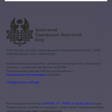
ООО "Архангельский Территориально-Издательский Центр", ОГРН
1082902001467, ИНН 2902059158.
Копирование разрешается с активной гиперссылкой, в бумажных
версиях: с указанием авторства КлубСМИ.
Просматривая данный сайт вы соглашаетесь с
Политикой и Регламентами
КлубСМИ.
Change privacy settings
Регистрационный номер
ЭЛ № ФС 77 - 75972 от 24.06.2019
, выдан
Федеральной службой по надзору в сфере связи, информационных
технологий и массовых коммуникаций.