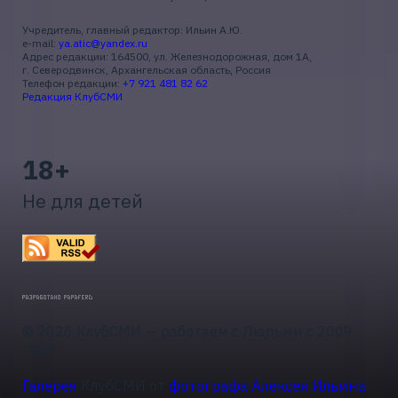
Учредитель, главный редактор: Ильин А.Ю.
e-mail:
ya.atic@yandex.ru
Адрес редакции: 164500, ул. Железнодорожная, дом 1А,
г. Северодвинск, Архангельская область, Россия
Телефон редакции:
+7 921 481 82 62
Редакция КлубСМИ
18+
Не для детей
© 2026 КлубСМИ — работаем с Людьми с 2009
года.
Галерея
КлубСМИ от
фотографа Алексея Ильина
.