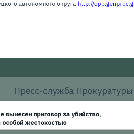
ецкого автономного округа
http://epp.genproc.
Пресс-служба Прокуратуры
е вынесен приговор за убийство,
с особой жестокостью