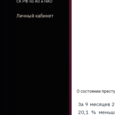
СК РФ по А0 и НАО
Личный кабинет
О состоянии престу
За 9 месяцев 
20,1 % меньше