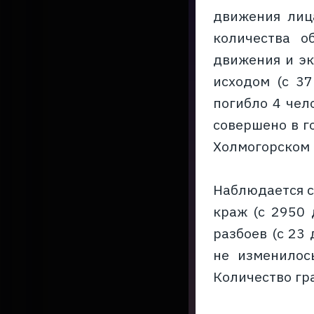
движения лиц
количества о
движения и эк
исходом (с 37
погибло 4 чел
совершено в го
Холмогорском (
Наблюдается с
краж (с 2950 
разбоев (с 23 
не изменилось
Количество гра