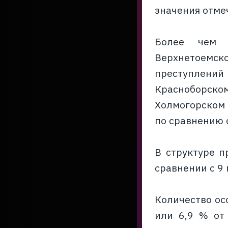
значения отмеч
Более чем н
Верхнетоемск
преступлений
Красноборском
Холмогорском (
по сравнению с
В структуре п
сравнении с 9 
Количество ос
или 6,9 % от 