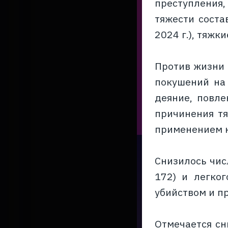
преступления,
тяжести соста
2024 г.), тяжк
Против жизни 
покушений на 
деяние, повле
причинения тя
применением 
Снизилось чис
172) и легког
убийством и п
Отмечается сн