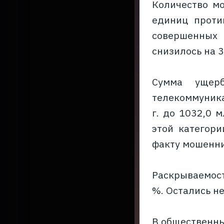
Количество мо
единиц проти
совершенных
снизилось на 3
Сумма ущерб
телекоммуника
г. до 1032,0 
этой категори
факту мошеннич
Раскрываемост
%. Остались н
В общественны