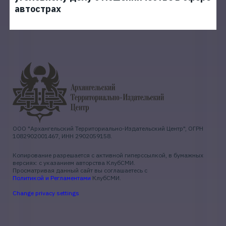
автострах
ООО "Архангельский Территориально-Издательский Центр", ОГРН
1082902001467, ИНН 2902059158.
Копирование разрешается с активной гиперссылкой, в бумажных
версиях: с указанием авторства КлубСМИ.
Просматривая данный сайт вы соглашаетесь с
Политикой и Регламентами
КлубСМИ.
Change privacy settings