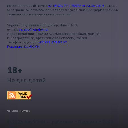
Регистрационный номер
ЭЛ № ФС 77 - 75972 от 24.06.2019
, выдан
Федеральной службой по надзору в сфере связи, информационных
технологий и массовых коммуникаций.
Учредитель, главный редактор: Ильин А.Ю.
e-mail:
ya.atic@yandex.ru
Адрес редакции: 164500, ул. Железнодорожная, дом 1А,
г. Северодвинск, Архангельская область, Россия
Телефон редакции:
+7 921 481 82 62
Редакция КлубСМИ
18+
Не для детей
© 2026 КлубСМИ — работаем с Людьми с 2009
года.