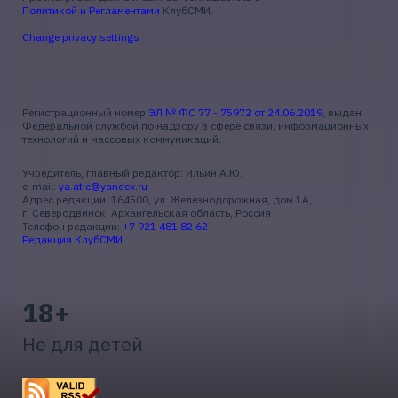
Политикой и Регламентами
КлубСМИ.
Change privacy settings
Регистрационный номер
ЭЛ № ФС 77 - 75972 от 24.06.2019
, выдан
Федеральной службой по надзору в сфере связи, информационных
технологий и массовых коммуникаций.
Учредитель, главный редактор: Ильин А.Ю.
e-mail:
ya.atic@yandex.ru
Адрес редакции: 164500, ул. Железнодорожная, дом 1А,
г. Северодвинск, Архангельская область, Россия
Телефон редакции:
+7 921 481 82 62
Редакция КлубСМИ
18+
Не для детей