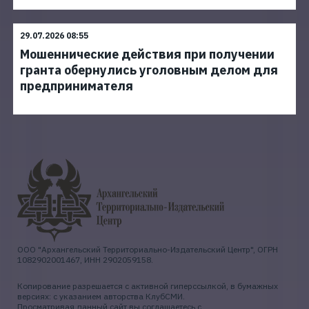
29.07.2026 08:55
Мошеннические действия при получении
гранта обернулись уголовным делом для
предпринимателя
ООО "Архангельский Территориально-Издательский Центр", ОГРН
1082902001467, ИНН 2902059158.
Копирование разрешается с активной гиперссылкой, в бумажных
версиях: с указанием авторства КлубСМИ.
Просматривая данный сайт вы соглашаетесь с