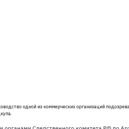
ководство одной из коммерческих организаций подозрева
купа.
 органами Следственного комитета РФ по Ар