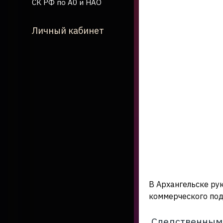
СК РФ по А0 и НАО
Личный кабинет
В Архангельске ру
коммерческого под
Следственными