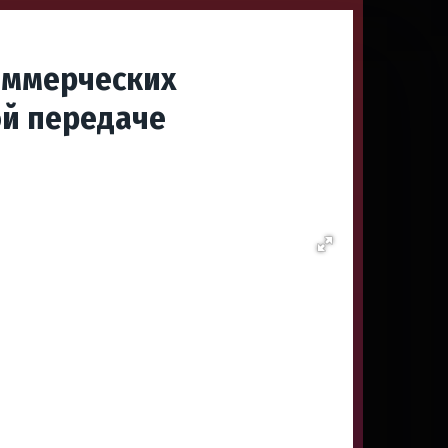
оммерческих
ой передаче