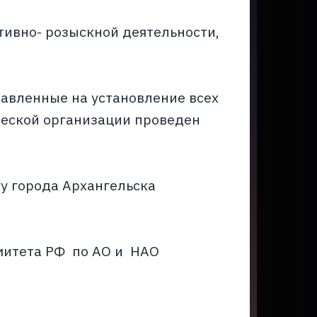
тивно- розыскной деятельности,
равленные на установление всех
ческой организации проведен
у города Архангельска
митета РФ по АО и НАО