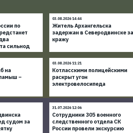
03.08.2026 14:44
ссии по
Житель Архангельска
редстанет
задержан в Северодвинске з
 два
кражу
та сильнод
03.08.2026 11:21
б на
Котласскими полицейскими
ламыш –
раскрыт угон
электровелосипеда
31.07.2026 12:06
двинска
Сотрудники 305 военного
ед судом за
следственного отдела СК
зятку
России провели экскурсию