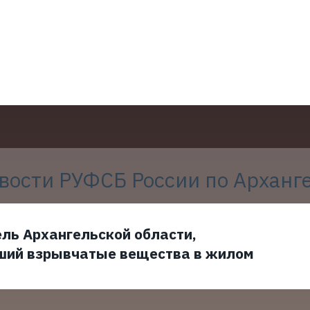
вости РУФСБ России по Арханг
ль Архангельской области,
ший взрывчатые вещества в жилом