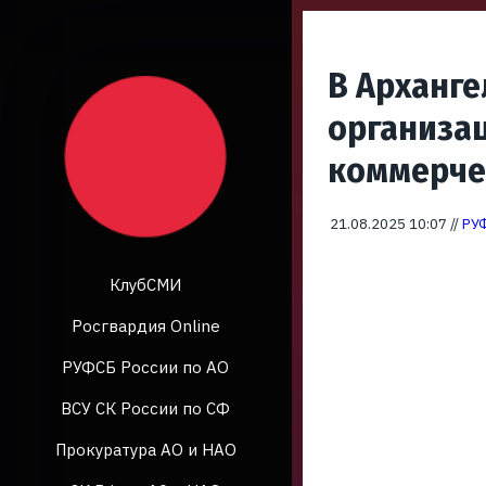
В Арханге
организац
коммерче
21.08.2025 10:07 //
РУФ
КлубСМИ
Росгвардия Online
РУФСБ России по АО
ВСУ СК России по СФ
Прокуратура АО и НАО