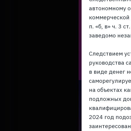
автономному о
коммерческой 
п. «б, в» ч. 3
заведомо неза
Следствием ус
руководства с
в виде денег 
саморегулируе
на объектах к
подложных док
квалифицирова
2024 год подо
заинтересова