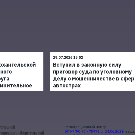
29.07.2026 15:02
рхангельской
Вступил в законную силу
кого
приговор суда по уголовному
руга
делу о мошенничестве в сфер
винительное
автострах
Регистрационный номер
ЭЛ № ФС 77 - 75972 от 24.06.2019
, выд