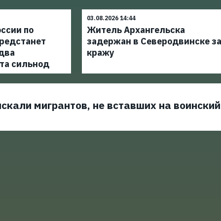
03.08.2026 14:44
ссии по
Житель Архангельска
редстанет
задержан в Северодвинске з
 два
кражу
та сильнод
скали мигрантов, не вставших на воинский