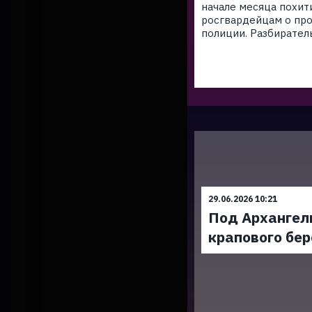
начале месяца похит
росгвардейцам о про
полиции. Разбирател
29.06.2026 10:21
Под Архангел
крапового бер