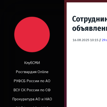
Сотрудни
объявлен
16.08.2025 10:15 //
29.
КлубСМИ
Росгвардия Online
РУФСБ России по АО
ВСУ СК России по СФ
Прокуратура АО и НАО