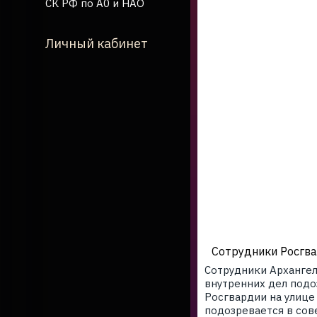
СК РФ по А0 и НАО
Личный кабинет
Сотрудники Росгва
Сотрудники Архангел
внутренних дел подо
Росгвардии на улице
подозревается в сов