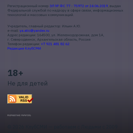
Регистрационный номер
ЭЛ № ФС 77 - 75972 от 24.06.2019
, выдан
Федеральной службой по надзору в сфере связи, информационных
технологий и массовых коммуникаций.
Учредитель, главный редактор: Ильин А.Ю.
e-mail:
ya.atic@yandex.ru
Адрес редакции: 164500, ул. Железнодорожная, дом 1А,
г. Северодвинск, Архангельская область, Россия
Телефон редакции:
+7 921 481 82 62
Редакция КлубСМИ
18+
Не для детей
© 2026 КлубСМИ — работаем с Людьми с 2009
года.