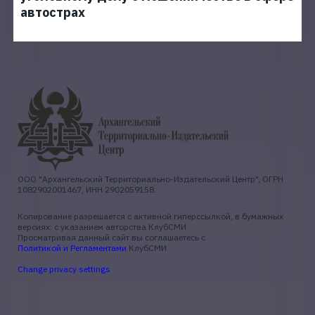
автострах
ООО "Архангельский Территориально-Издательский Центр", ОГРН
1082902001467, ИНН 2902059158.
Копирование разрешается с активной гиперссылкой, в бумажных
версиях: с указанием авторства КлубСМИ.
Просматривая данный сайт вы соглашаетесь с
Политикой и Регламентами
КлубСМИ.
Change privacy settings