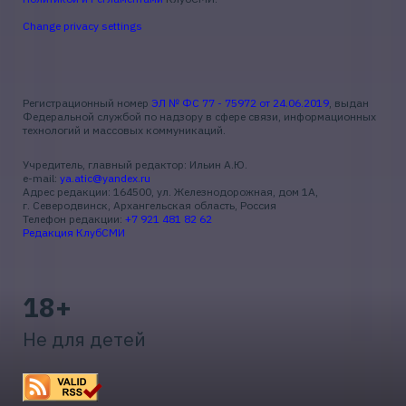
Change privacy settings
Регистрационный номер
ЭЛ № ФС 77 - 75972 от 24.06.2019
, выдан
Федеральной службой по надзору в сфере связи, информационных
технологий и массовых коммуникаций.
Учредитель, главный редактор: Ильин А.Ю.
e-mail:
ya.atic@yandex.ru
Адрес редакции: 164500, ул. Железнодорожная, дом 1А,
г. Северодвинск, Архангельская область, Россия
Телефон редакции:
+7 921 481 82 62
Редакция КлубСМИ
18+
Не для детей