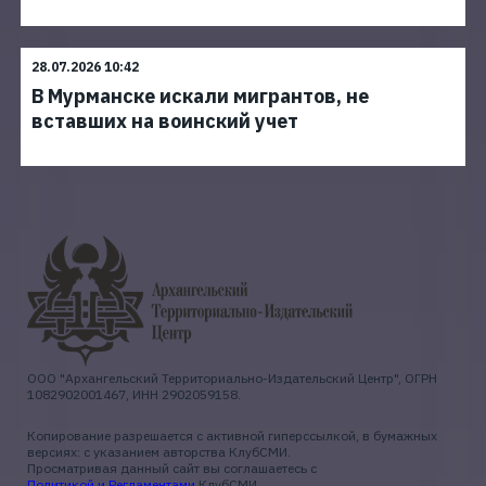
28.07.2026 10:42
В Мурманске искали мигрантов, не
вставших на воинский учет
ООО "Архангельский Территориально-Издательский Центр", ОГРН
1082902001467, ИНН 2902059158.
Копирование разрешается с активной гиперссылкой, в бумажных
версиях: с указанием авторства КлубСМИ.
Просматривая данный сайт вы соглашаетесь с
Политикой и Регламентами
КлубСМИ.