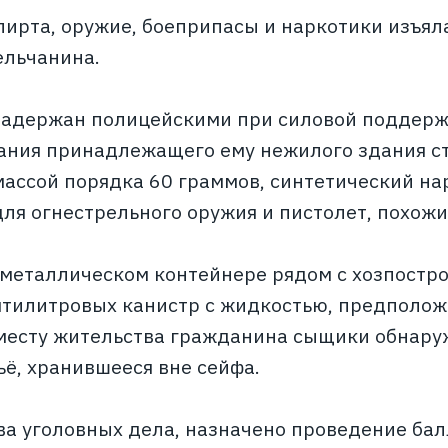
пирта, оружие, боеприпасы и наркотики изъял
ельчанина.
адержан полицейскими при силовой поддерж
ания принадлежащего ему нежилого здания с
массой порядка 60 граммов, синтетический нар
для огнестрельного оружия и пистолет, похожи
в металлическом контейнере рядом с хозпост
ятилитровых канистр с жидкостью, предполо
 месту жительства гражданина сыщики обнар
ьё, хранившееся вне сейфа.
а уголовных дела, назначено проведение бал