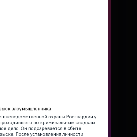
зыск злоумышленника
ки вневедомственной охраны Росгвардии у
 проходившего по криминальным сводкам
ое дело. Он подозревается в сбыте
зыске. После установления личности