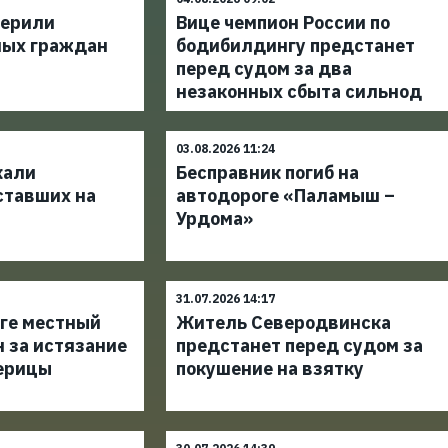
верили
Вице чемпион России по
ных граждан
бодибилдингу предстанет
перед судом за два
незаконных сбыта сильнод
03.08.2026 11:24
кали
Бесправник погиб на
ставших на
автодороге «Паламыш –
Урдома»
31.07.2026 14:17
уге местный
Житель Северодвинска
 за истязание
предстанет перед судом за
ерицы
покушение на взятку