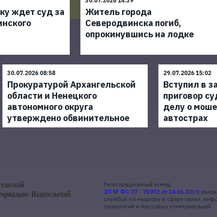
30.07.2026 14:39
ку ждет суд за
Житель города
инского
Северодвинска погиб,
опрокинувшись на лодке
30.07.2026 08:58
29.07.2026 15:02
Прокуратурой Архангельской
Вступил в з
области и Ненецкого
приговор су
автономного округа
делу о моше
утверждено обвинительное
автострах
Регистрационный номер
ЭЛ № ФС 77 - 75972 от 24.06.2019
, выд
службой по надзору в сфере связи, ин
технологий и массовых коммуникаций.