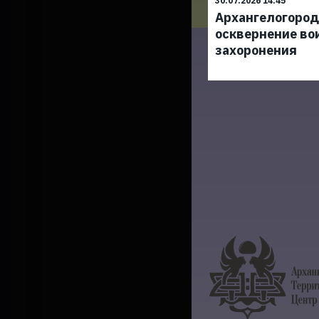
30.07.2026 14:45
Архангелогород
осквернение во
захоронения