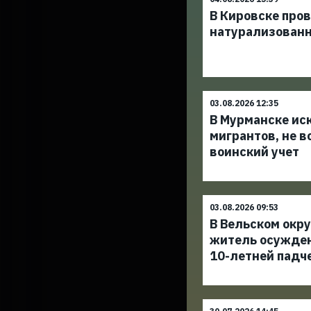
В Кировске про
натурализован
03.08.2026 12:35
В Мурманске ис
мигрантов, не в
воинский учет
03.08.2026 09:53
В Вельском окр
житель осужден
10-летней падч