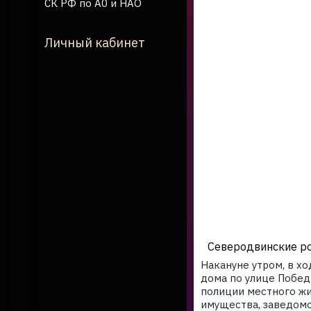
СК РФ по А0 и НАО
Личный кабинет
Северодвинские р
Накануне утром, в х
дома по улице Побе
полиции местного жи
имущества, заведомо