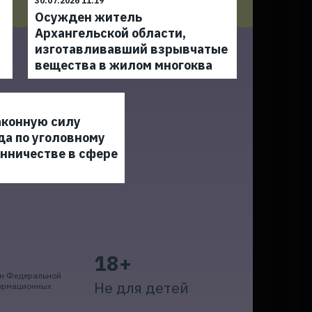
30.07.2026 11:19
Осужден житель
Архангельской области,
изготавливавший взрывчатые
вещества в жилом многоква
аконную силу
да по уголовному
нничестве в сфере
18+
ан Федеральной
Не для детей
формационных