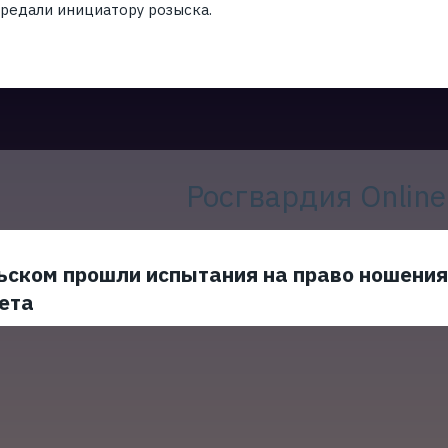
ередали инициатору розыска.
Росгвардия Online
ьском прошли испытания на право ношения
ета