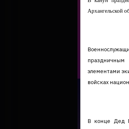
В канун праздн
Архангельской об
Военнослужащ
праздничным 
элементами эк
войсках нацио
В конце Дед М