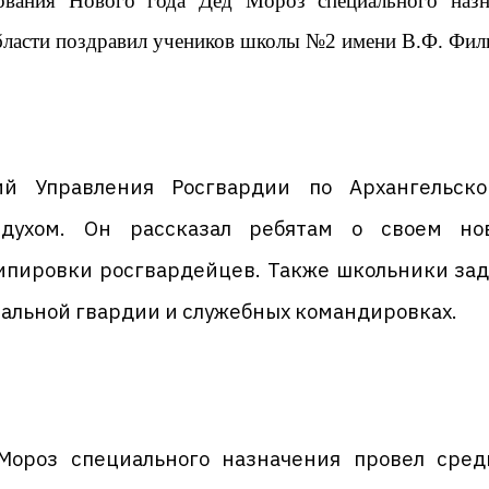
ования Нового года Дед Мороз специального назн
ласти поздравил учеников школы №2 имени В.Ф. Филип
ий Управления Росгвардии по Архангельско
духом. Он рассказал ребятам о своем но
ипировки росгвардейцев. Также школьники зада
нальной гвардии и служебных командировках.
ороз специального назначения провел сред