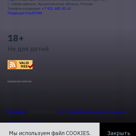
г. Северодвинск, Архангельская область, Россия
Телефон редакции:
+7 921 481 82 62
Редакция КлубСМИ
18+
Не для детей
© 2026 КлубСМИ — работаем с Людьми с 2009
года.
Галерея
КлубСМИ от
фотографа Алексея Ильина
.
Актуальные темы
Мы используем файл COOKIES.
Закрыть