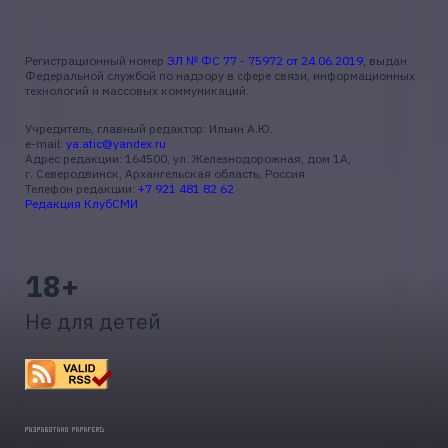
Регистрационный номер
ЭЛ № ФС 77 - 75972 от 24.06.2019
, выдан
Федеральной службой по надзору в сфере связи, информационных
технологий и массовых коммуникаций.
Учредитель, главный редактор: Ильин А.Ю.
e-mail:
ya.atic@yandex.ru
Адрес редакции: 164500, ул. Железнодорожная, дом 1А,
г. Северодвинск, Архангельская область, Россия
Телефон редакции:
+7 921 481 82 62
Редакция КлубСМИ
18+
Не для детей