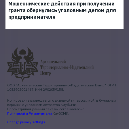
Мошеннические действия при получении
гранта обернулись уголовным делом для
предпринимателя
ООО "Архангельский Территориально-Издательский Центр", ОГРН
1082902001467, ИНН 2902059158.
Копирование разрешается с активной гиперссылкой, в бумажных
версиях: с указанием авторства КлубСМИ.
Просматривая данный сайт вы соглашаетесь с
Политикой и Регламентами
КлубСМИ.
Change privacy settings