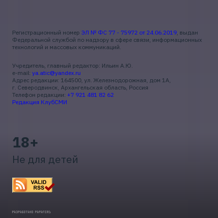
Регистрационный номер
ЭЛ № ФС 77 - 75972 от 24.06.2019
, выдан
Федеральной службой по надзору в сфере связи, информационных
технологий и массовых коммуникаций.
Учредитель, главный редактор: Ильин А.Ю.
e-mail:
ya.atic@yandex.ru
Адрес редакции: 164500, ул. Железнодорожная, дом 1А,
г. Северодвинск, Архангельская область, Россия
Телефон редакции:
+7 921 481 82 62
Редакция КлубСМИ
18+
Не для детей