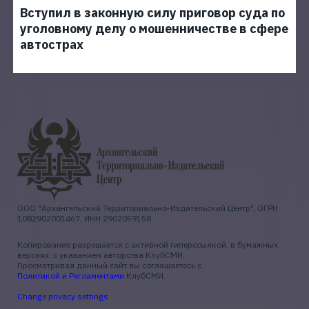
Вступил в законную силу приговор суда по
уголовному делу о мошенничестве в сфере
автострах
ООО "Архангельский Территориально-Издательский Центр", ОГРН
1082902001467, ИНН 2902059158.
Копирование разрешается с активной гиперссылкой, в бумажных
версиях: с указанием авторства КлубСМИ.
Просматривая данный сайт вы соглашаетесь с
Политикой и Регламентами
КлубСМИ.
Change privacy settings