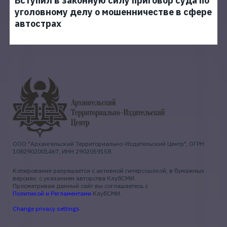
Вступил в законную силу приговор суда по
уголовному делу о мошенничестве в сфере
автострах
ООО "Архангельский Территориально-Издательский Центр", ОГРН
1082902001467, ИНН 2902059158.
Копирование разрешается с активной гиперссылкой, в бумажных
версиях: с указанием авторства КлубСМИ.
Просматривая данный сайт вы соглашаетесь с
Политикой и Регламентами
КлубСМИ.
Change privacy settings