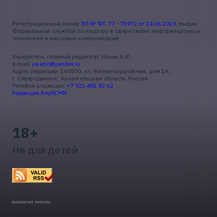
Регистрационный номер
ЭЛ № ФС 77 - 75972 от 24.06.2019
, выдан
Федеральной службой по надзору в сфере связи, информационных
технологий и массовых коммуникаций.
Учредитель, главный редактор: Ильин А.Ю.
e-mail:
ya.atic@yandex.ru
Адрес редакции: 164500, ул. Железнодорожная, дом 1А,
г. Северодвинск, Архангельская область, Россия
Телефон редакции:
+7 921 481 82 62
Редакция КлубСМИ
18+
Не для детей